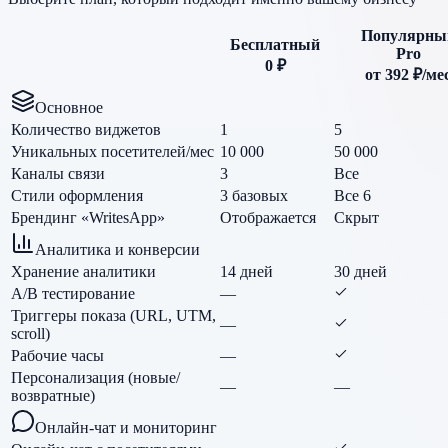
Популярны
Бесплатный
Pro
0 ₽
от 392 ₽/ме
Основное
Количество виджетов
1
5
Уникальных посетителей/мес
10 000
50 000
Каналы связи
3
Все
Стили оформления
3 базовых
Все 6
Брендинг «WritesApp»
Отображается
Скрыт
Аналитика и конверсии
Хранение аналитики
14 дней
30 дней
A/B тестирование
—
Триггеры показа (URL, UTM,
—
scroll)
Рабочие часы
—
Персонализация (новые/
—
—
возвратные)
Онлайн-чат и мониторинг