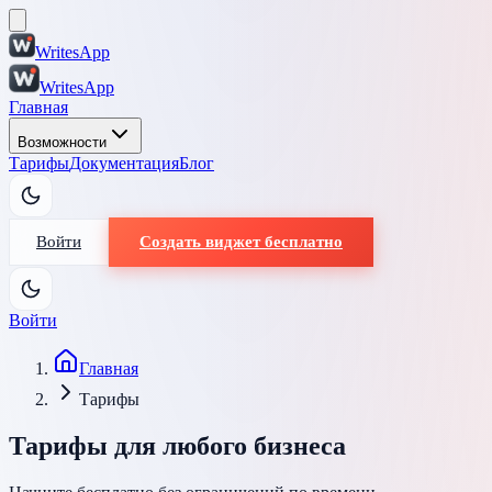
WritesApp
WritesApp
Главная
Возможности
Тарифы
Документация
Блог
Войти
Создать виджет бесплатно
Войти
Главная
Тарифы
Тарифы для любого бизнеса