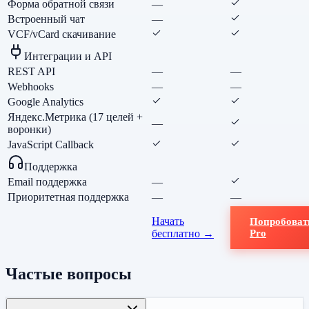
Форма обратной связи
—
Встроенный чат
—
VCF/vCard скачивание
Интеграции и API
REST API
—
—
Webhooks
—
—
Google Analytics
Яндекс.Метрика (17 целей +
—
воронки)
JavaScript Callback
Поддержка
Email поддержка
—
Приоритетная поддержка
—
—
Начать
Попробоват
бесплатно →
Pro
Частые вопросы