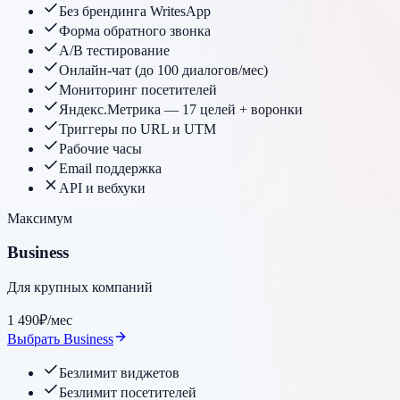
Без брендинга WritesApp
Форма обратного звонка
A/B тестирование
Онлайн-чат (до 100 диалогов/мес)
Мониторинг посетителей
Яндекс.Метрика — 17 целей + воронки
Триггеры по URL и UTM
Рабочие часы
Email поддержка
API и вебхуки
Максимум
Business
Для крупных компаний
1 490
₽
/мес
Выбрать Business
Безлимит виджетов
Безлимит посетителей