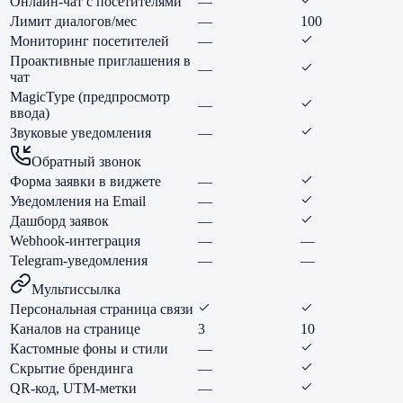
Онлайн-чат с посетителями
—
Лимит диалогов/мес
—
100
Мониторинг посетителей
—
Проактивные приглашения в
—
чат
MagicType (предпросмотр
—
ввода)
Звуковые уведомления
—
Обратный звонок
Форма заявки в виджете
—
Уведомления на Email
—
Дашборд заявок
—
Webhook-интеграция
—
—
Telegram-уведомления
—
—
Мультиссылка
Персональная страница связи
Каналов на странице
3
10
Кастомные фоны и стили
—
Скрытие брендинга
—
QR-код, UTM-метки
—