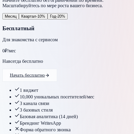
Начните бесплатно без ограничений по времени.
Масштабируйтесь по мере роста вашего бизнеса.
Месяц
Квартал
-10%
Год
-20%
Бесплатный
Для знакомства с сервисом
0
₽
/мес
Навсегда бесплатно
Начать бесплатно
1 виджет
10,000 уникальных посетителей/мес
3 канала связи
3 базовых стиля
Базовая аналитика (14 дней)
Брендинг WritesApp
Форма обратного звонка