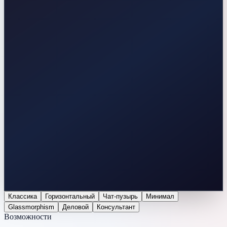
Классика
Горизонтальный
Чат-пузырь
Минимал
Glassmorphism
Деловой
Консультант
Возможности