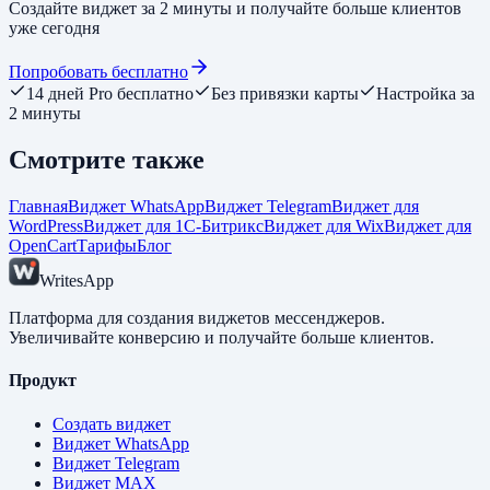
Создайте виджет за 2 минуты и получайте больше клиентов
уже сегодня
Попробовать бесплатно
14 дней Pro бесплатно
Без привязки карты
Настройка за
2 минуты
Смотрите также
Главная
Виджет WhatsApp
Виджет Telegram
Виджет для
WordPress
Виджет для 1С-Битрикс
Виджет для Wix
Виджет для
OpenCart
Тарифы
Блог
WritesApp
Платформа для создания виджетов мессенджеров.
Увеличивайте конверсию и получайте больше клиентов.
Продукт
Создать виджет
Виджет WhatsApp
Виджет Telegram
Виджет MAX