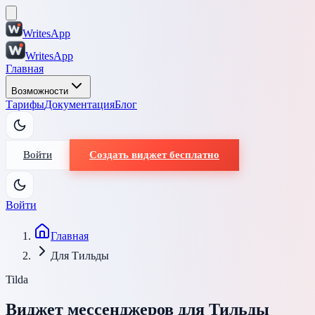
WritesApp
WritesApp
Главная
Возможности
Тарифы
Документация
Блог
Войти
Создать виджет бесплатно
Войти
Главная
Для Тильды
Tilda
Виджет мессенджеров для Тильды