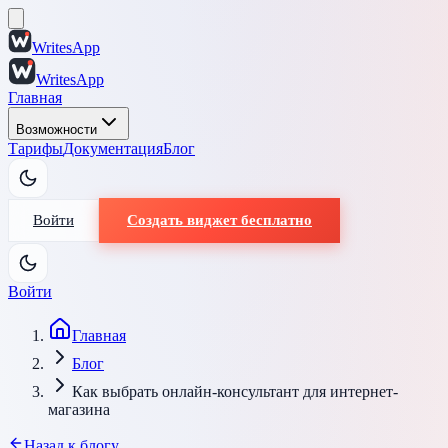
WritesApp
WritesApp
Главная
Возможности
Тарифы
Документация
Блог
Войти
Создать виджет бесплатно
Войти
Главная
Блог
Как выбрать онлайн-консультант для интернет-
магазина
Назад к блогу